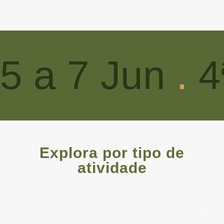
5 a 7 Jun
.
4
Explora por tipo de
atividade
EXPERIÊN