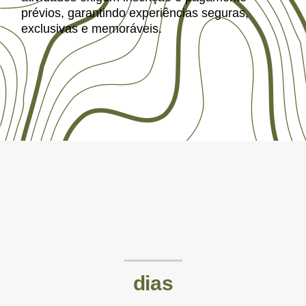
prévios, garantindo experiências seguras,
exclusivas e memoráveis.
dias