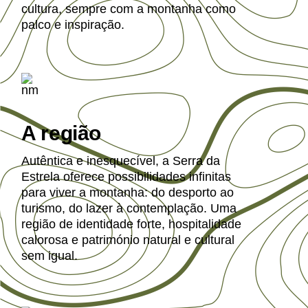
cultura, sempre com a montanha como
palco e inspiração.
A região
Autêntica e inesquecível, a Serra da
Estrela oferece possibilidades infinitas
para viver a montanha: do desporto ao
turismo, do lazer à contemplação. Uma
região de identidade forte, hospitalidade
calorosa e património natural e cultural
sem igual.