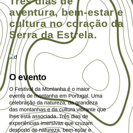
Três dias de
aventura, bem-estar e
cultura no coração da
Serra da Estrela.
O evento
O Festival da Montanha é o maior
evento de montanha em Portugal. Uma
celebração da natureza, da grandeza
das montanhas e da cultura vibrante que
lhes está associada. Três dias de
experiências imersivas que cruzam
desporto de natureza, bem-estar e