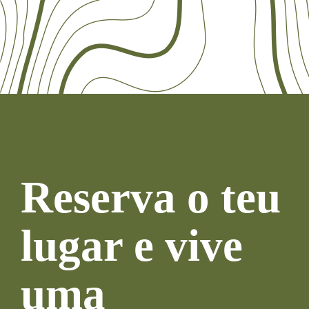
Reserva o teu
lugar e vive
uma