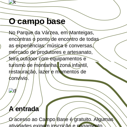
O campo base
No Parque da Várzea, em Manteigas,
encontras o ponto de encontro de todas
as experiências: música e conversas,
mercado de produtores e artesanato,
feira outdoor com equipamentos e
turismo de montanha, zona infantil,
restauração, lazer e momentos de
convívio.
A entrada
O acesso ao Campo Base é gratuito. Algumas
atividades exigem inscrição e pagamento