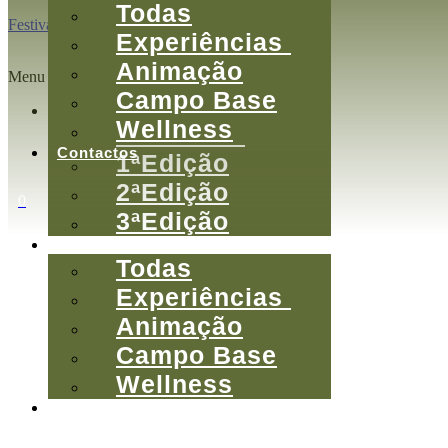
Todas
Festival da Montanha
Experiências
Animação
Menu
Campo Base
Sobre
Wellness
O Festival
Contactos
1ªEdição
2ªEdição
0
3ªEdição
Atividades
Todas
Experiências
Animação
Campo Base
Wellness
Contactos