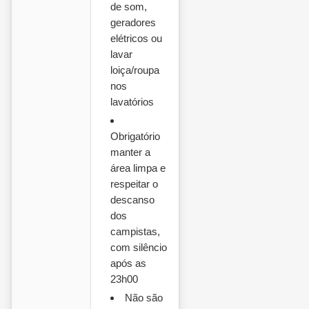
de som,
geradores
elétricos ou
lavar
loiça/roupa
nos
lavatórios
Obrigatório
manter a
área limpa e
respeitar o
descanso
dos
campistas,
com silêncio
após as
23h00
Não são