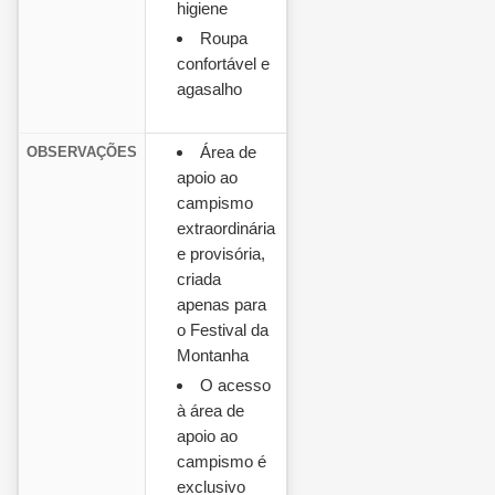
higiene
Roupa
confortável e
agasalho
Área de
OBSERVAÇÕES
apoio ao
campismo
extraordinária
e provisória,
criada
apenas para
o Festival da
Montanha
O acesso
à área de
apoio ao
campismo é
exclusivo