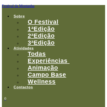
Festival da Montanha
Menu
Sobre
O Festival
1ªEdição
2ªEdição
3ªEdição
Atividades
Todas
Experiências
Animação
Campo Base
Wellness
Contactos
0