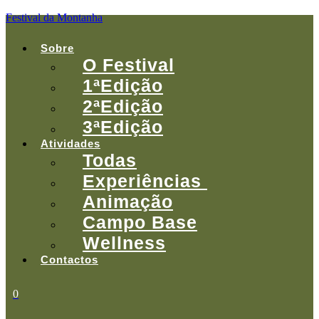
Festival da Montanha
Menu
Sobre
O Festival
1ªEdição
2ªEdição
3ªEdição
Atividades
Todas
Experiências
Animação
Campo Base
Wellness
Contactos
0