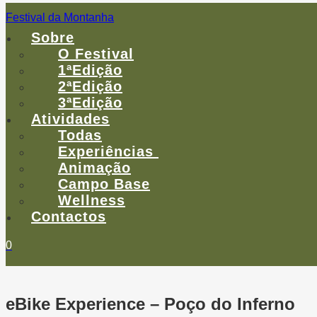
Festival da Montanha
Menu
Sobre
O Festival
1ªEdição
2ªEdição
3ªEdição
Atividades
Todas
Experiências
Animação
Campo Base
Wellness
Contactos
0
eBike Experience – Poço do Inferno