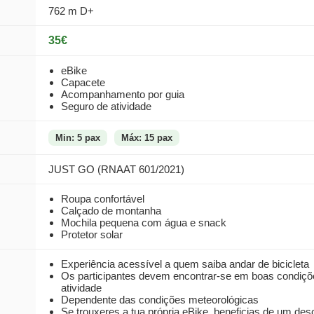
762 m D+
35€
eBike
Capacete
Acompanhamento por guia
Seguro de atividade
Min: 5 pax
Máx: 15 pax
JUST GO (RNAAT 601/2021)
Roupa confortável
Calçado de montanha
Mochila pequena com água e snack
Protetor solar
Experiência acessível a quem saiba andar de bicicleta
Os participantes devem encontrar-se em boas condiçõe
atividade
Dependente das condições meteorológicas
Se trouxeres a tua própria eBike, beneficias de um des