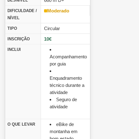
660 m D+
DESNÍVEL
Moderado
DIFICULDADE /
NÍVEL
Circular
TIPO
10€
INSCRIÇÃO
INCLUI
Acompanhamento
por guia
Enquadramento
técnico durante a
atividade
Seguro de
atividade
eBike de
O QUE LEVAR
montanha em
bom estado