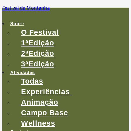
Festival da Montanha
Menu
Sobre
O Festival
1ªEdição
2ªEdição
3ªEdição
Atividades
Todas
Experiências
Animação
Campo Base
Wellness