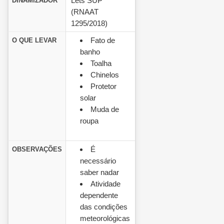
Lets SUP
DINAMIZADOR
(RNAAT
1295/2018)
Fato de
O QUE LEVAR
banho
Toalha
Chinelos
Protetor
solar
Muda de
roupa
É
OBSERVAÇÕES
necessário
saber nadar
Atividade
dependente
das condições
meteorológicas