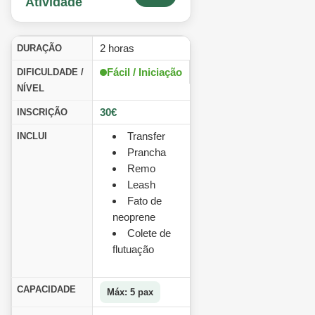
Atividade
2 horas
DURAÇÃO
Fácil / Iniciação
DIFICULDADE /
NÍVEL
30€
INSCRIÇÃO
Transfer
INCLUI
Prancha
Remo
Leash
Fato de
neoprene
Colete de
flutuação
CAPACIDADE
Máx: 5 pax