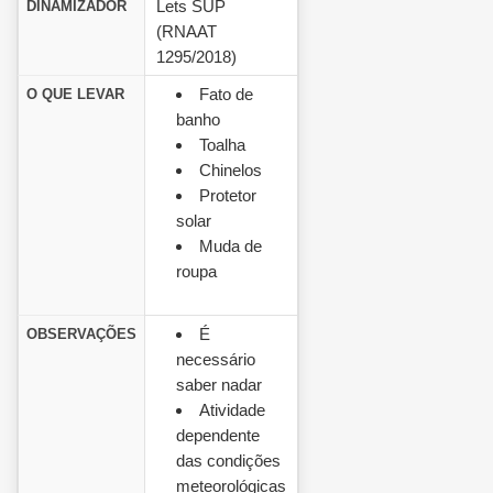
Lets SUP
DINAMIZADOR
(RNAAT
1295/2018)
Fato de
O QUE LEVAR
banho
Toalha
Chinelos
Protetor
solar
Muda de
roupa
É
OBSERVAÇÕES
necessário
saber nadar
Atividade
dependente
das condições
meteorológicas