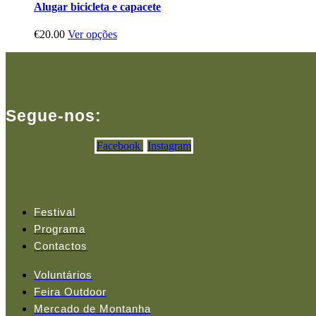
Alugar bicicleta e capacete
This
€
20.00
Ver opções
product
has
multiple
variants.
The
options
Segue-nos:
may
be
Facebook
Instagram
chosen
on
the
product
page
Festival
Programa
Contactos
Voluntários
Feira Outdoor
Mercado de Montanha