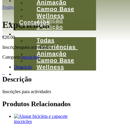
Sobre
Animação
O Festival
Festival da Montanha
Campo Base
1ªEdição
Wellness
2ªEdição
Contactos
Experiência
3ªEdição
Atividades
0
€
20.00
Todas
Experiências
Inscrições para actividades
Animação
Categoria:
inscrições
Campo Base
Wellness
Descrição
0
Contactos
Descrição
Inscrições para actividades
Produtos Relacionados
inscrições