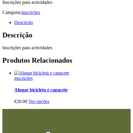
Inscrições para actividades
Categoria:
inscrições
Descrição
Descrição
Inscrições para actividades
Produtos Relacionados
inscrições
Alugar bicicleta e capacete
This
€
20.00
Ver opções
product
has
multiple
variants.
The