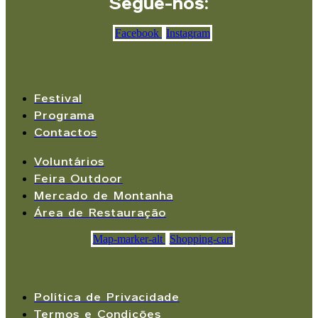
options
Segue-nos:
may
be
Facebook
Instagram
chosen
on
the
product
page
Festival
Programa
Contactos
Voluntários
Feira Outdoor
Mercado de Montanha
Área de Restauração
Map-marker-alt
Shopping-cart
Política de Privacidade
Termos e Condições