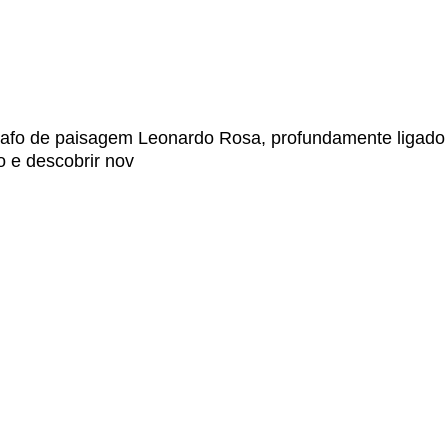
0
dades
Contactos
tógrafo de paisagem Leonardo Rosa, profundamente ligado
o e descobrir nov